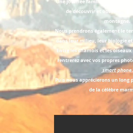
Une journée familiale
(dés 5 ans)
de découvrir et observer la 
montagne.
Nous prendrons également le tem
dans leur milieu, leur biologie et
Entre les chamois et les oiseau
rentrerez avec vos propres phot
smart phone
.
Puis nous apprécierons un long 
de la célèbre mar