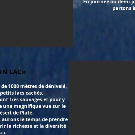
En journée ou demi-j
partons à
UN LAC»
de 1000 mètres de dénivelé,
etits lacs cachés.
sont très sauvages et pour y
e une magnifique vue sur le
ésert de Platé.
s
aurons
le temps de prendre
r la richesse et la diversité
-ci.