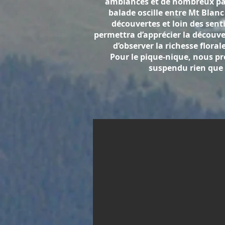
ambiances et de nombreux pay
balade oscille entre Mt Blanc
découvertes et loin des senti
permettra d’apprécier la découve
d’observer la richesse flora
Pour le pique-nique, nous pr
suspendu rien que