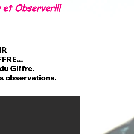
et Observer!!!
Contact & Partenariats
Blog
IR
FRE...
du Giffre.
s observations.