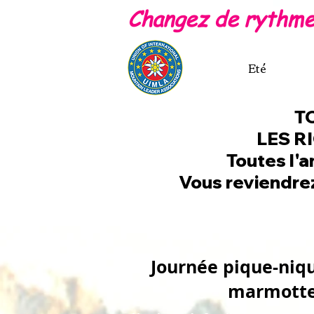
Changez de rythme 
Accueil
Eté
Hiver
T
LES R
Toutes l'a
Vous reviendrez
Journée pique-niqu
marmott