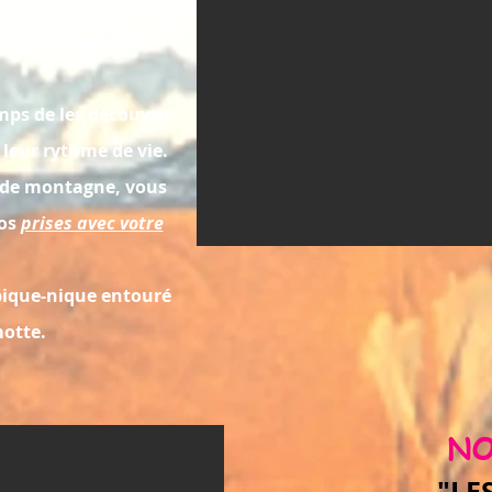
ou l'unique but est
grande faune de
ps de les découvrir
 leur rythme de vie.
x de montagne, vous
os
prises avec votre
pique-nique entouré
motte.
NO
"LE