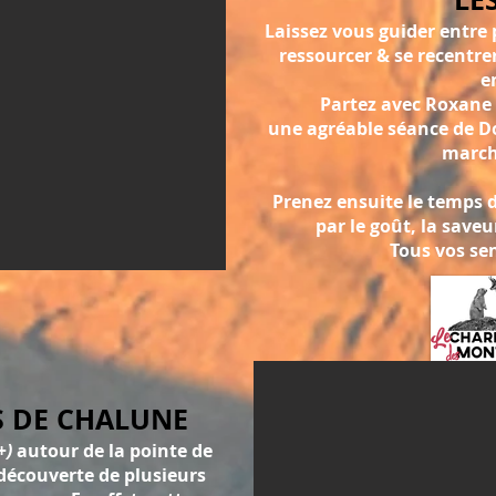
Laissez vous guider e
ntre
ressourcer & se
recentre
e
Partez avec Roxane 
une agréable séance de Do
marche
Prenez ensuite le temps d
par le goût, la saveu
Tous vos sen
S DE CHALUNE
+)
autour de la pointe de
découverte de plusieurs