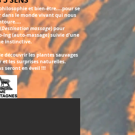
philosophie
et bien-être....pour se
r
dans le monde vivant qui nous
ntoure....
(
Destination massage
) pour
-Ing (auto-massage) suivie d'une
 instinctive.
e découvrir les plantes sauvages
r et les surprises naturelles.
s seront en éveil !!!